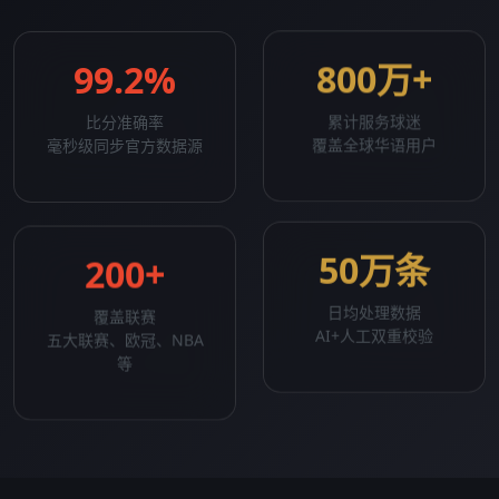
99.2%
800万+
比分准确率
累计服务球迷
毫秒级同步官方数据源
覆盖全球华语用户
50万条
200+
日均处理数据
覆盖联赛
AI+人工双重校验
五大联赛、欧冠、NBA
等