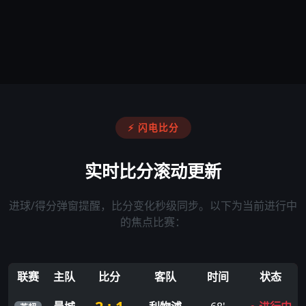
⚡ 闪电比分
实时比分滚动更新
进球/得分弹窗提醒，比分变化秒级同步。以下为当前进行中
的焦点比赛：
联赛
主队
比分
客队
时间
状态