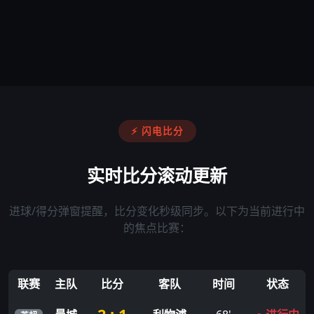
⚡ 闪电比分
实时比分滚动更新
进球/得分弹窗提醒，比分变化秒级同步。以下为当前进行中
的焦点比赛：
联赛
主队
比分
客队
时间
状态