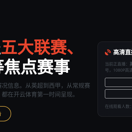
盖
五大联赛、
高清直
等焦点赛事
当前正直播：
号，1080P
赛况信息。从英超到西甲，从常规赛
，都在开云体育第一时间呈现。
在线观看人数
告