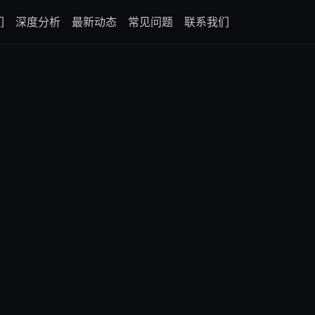
们
深度分析
最新动态
常见问题
联系我们