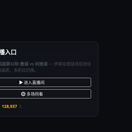
播入口
英超第32轮·曼城 vs 利物浦
— 伊蒂哈德球场现场信
高清画质，多机位切换。
进入直播间
多场同看
：
128,937
人